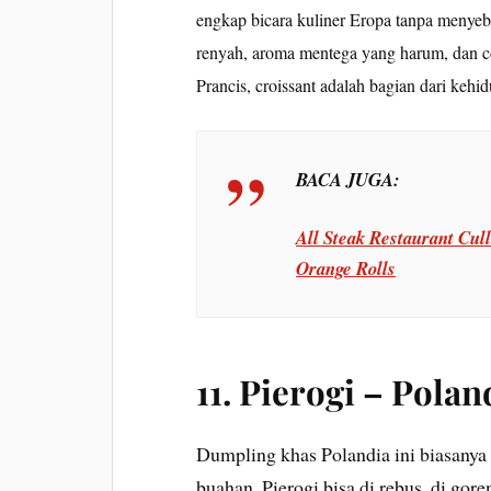
engkap bicara kuliner Eropa tanpa menyebut
renyah, aroma mentega yang harum, dan co
Prancis, croissant adalah bagian dari kehid
BACA JUGA:
All Steak Restaurant Cul
Orange Rolls
11.
Pierogi – Polan
Dumpling khas Polandia ini biasanya d
buahan. Pierogi bisa di rebus, di gore