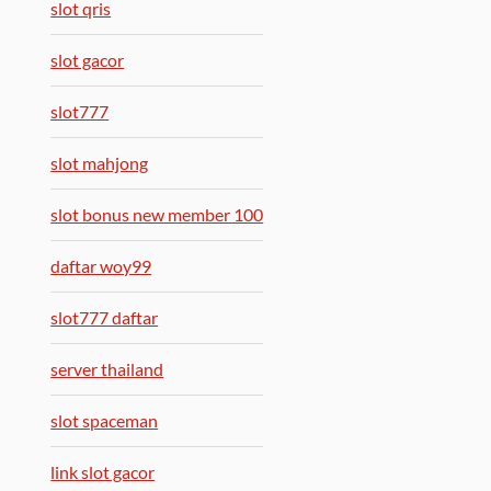
slot qris
slot gacor
slot777
slot mahjong
slot bonus new member 100
daftar woy99
slot777 daftar
server thailand
slot spaceman
link slot gacor