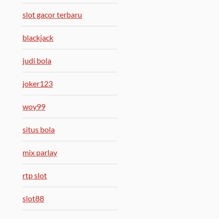
slot gacor terbaru
blackjack
judi bola
joker123
woy99
situs bola
mix parlay
rtp slot
slot88